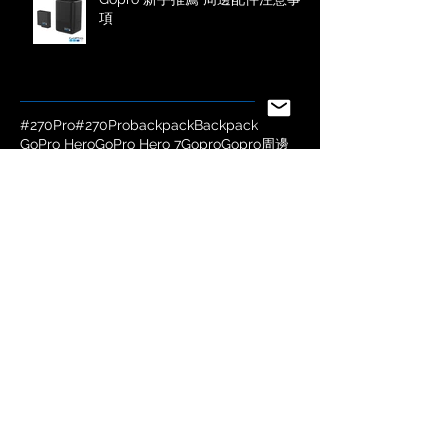
Gopro 新手推薦 周邊配件注意事
項
#270Pro
#270Probackpack
Backpack
GoPro Hero
GoPro Hero 7
Gopro
Gopro周邊
Gopro新手
Gopro防水殼
Hero7
Product Launch
全新桿觀
instagram
Search By Tags